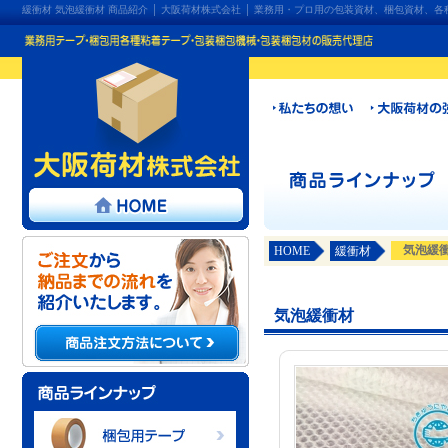
緩衝材 気泡緩衝材 商品紹介 │ 大阪荷材株式会社 │ 業務用・プロ用の包装資材、梱包資材
気泡緩
HOME
緩衝材
気泡緩衝材