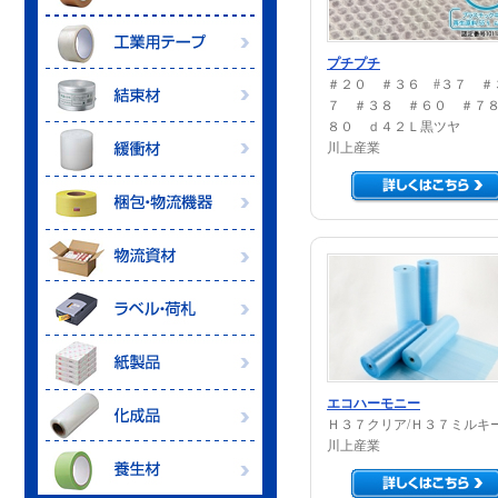
クラフト粘着テープ
プチプチ
OPP粘着テープ
両面テープ
＃２０ ＃３６ #３７ ＃
布粘着テープ
７ ＃３８ ＃６０ ＃７
表面保護テープ
８０ ｄ４２Ｌ黒ツヤ
クロステープ
PPロープ・紐
川上産業
金属箔テープ
フィラメントテープ
PE紐
フッ素樹脂テープ
気泡緩衝材
紙粘着テープ
紙紐
超高分子量PEテープ
バラ緩衝材
養生テープ
輪ゴム
製函機・封緘機
ブチル粘着テープ
発泡緩衝材
セロハンテープ
PPバンド
バンド梱包機
シーリングテープ
クラフト緩衝材
パレット
ビニールテープ
ヘビーバンド
ストレッチ包装機
安全標示テープ
コンテナ
ガムテープ
エステルバンド
緩衝材製造機
PET粘着テープ
OAラベル
プラスチックダンボール
荷抜き防止テープ
帯鉄
シール機
防食テープ
セキュリティラベル
チャック付きポリ袋
マスキングテープ
エコハーモニー
インシュロック
片面ダンボール
シュリンク包装機
輸送パック
Ｈ３７クリア/Ｈ３７ミルキ
ポリ袋
ビニタイ
ダンボールケース
帯掛機
川上産業
荷札
PVCフィルム
ポリシート
ストレッチフィルム
化粧箱
自動結束機
PETフィルム
中軽量ラック