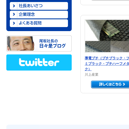
シュリンクフィルム
クラフト紙
ブルーシート
帯鉄結束機
ホットメルト接着剤
台車
板紙
パレットカバー
ハンドカッター
軍手・手袋
クレープ紙
トラックボード
ウエス
特殊紙
養生ボード
封緘針
紙袋
テープ加工品
紙管
ゴム加工品
発泡フォーム加工品
導電プチ（プチブラック・
ミブラック・プチハーフメ
乾燥剤
ク）
川上産業